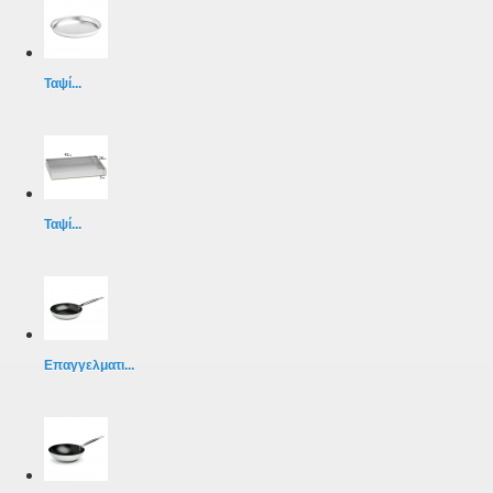
Ταψί...
Ταψί...
Επαγγελματι...