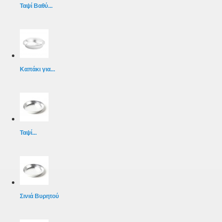
Ταψί Βαθύ...
Καπάκι για...
Ταψί...
Σινιά Βυρητού