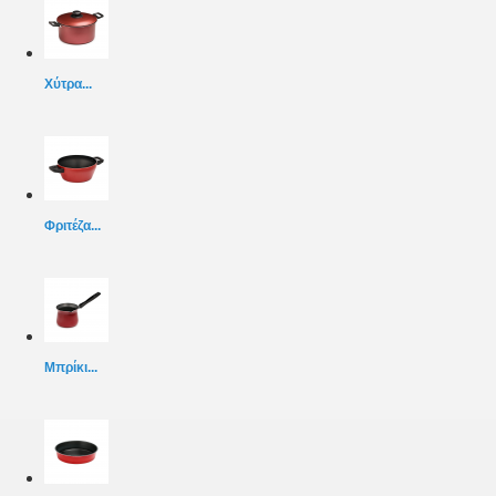
Χύτρα...
Φριτέζα...
Μπρίκι...