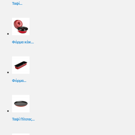
Ταψί...
Φόρμα κέικ...
Φόρμα...
Ταψί Πίτσας...