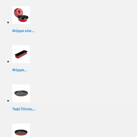
Φόρμα κέικ...
Φόρμα...
Ταψί Πίτσας...