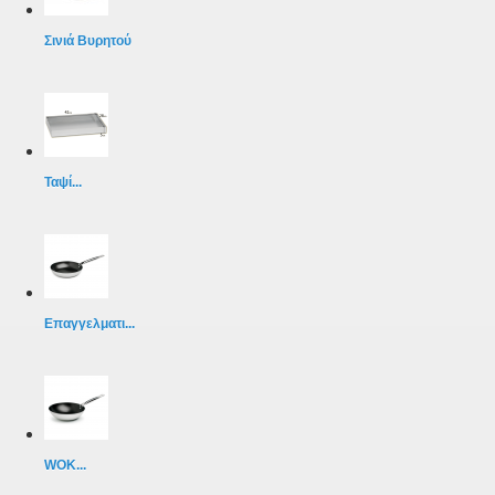
Σινιά Βυρητού
Ταψί...
Επαγγελματι...
WOK...