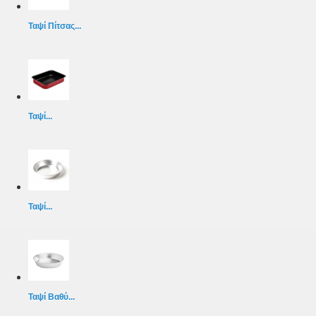
Ταψί Πίτσας...
Ταψί...
Ταψί...
Ταψί Βαθύ...