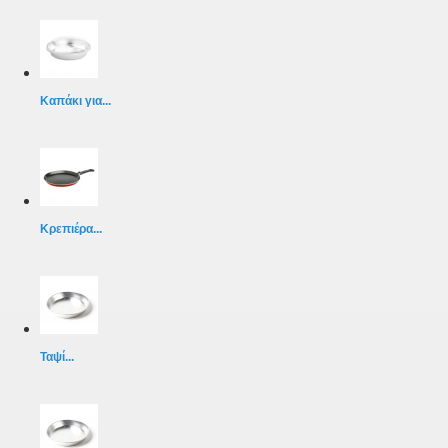
Καπάκι για...
Κρεπιέρα...
Ταψί...