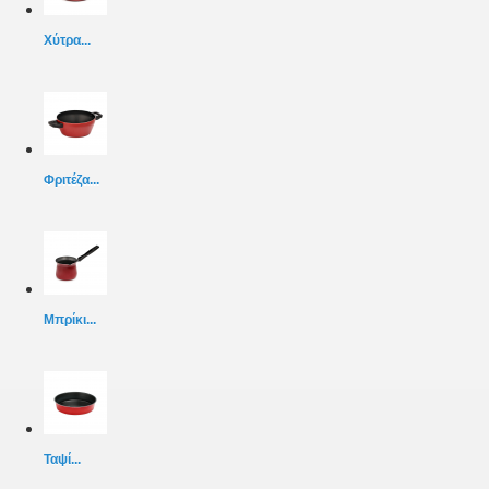
Χύτρα...
Φριτέζα...
Μπρίκι...
Ταψί...