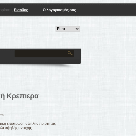
ορίσατε,
Είσοδος
Ο λογαριασμός σας
κή Κρεπιερα
cm
ητική επίστρωση υψηλής ποιότητας
ύλι υψηλής αντοχής