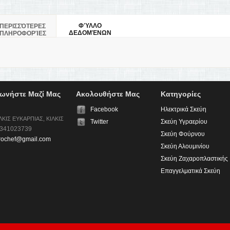
ΦΎΛΛΟ
ΠΕΡΙΣΣΌΤΕΡΕΣ
ΔΕΔΟΜΈΝΩΝ
ΠΛΗΡΟΦΟΡΊΕΣ
νωνήστε Μαζί Μας
Aκολουθήστε Μας
Κατηγορίες
Facebook
Ηλεκτρικά Σκεύη
ΛΚΙΣ ΕΥΚΑΡΠΙΑΣ, ΚΙΛΚΙΣ
Twitter
Σκεύη Υγραερίου
.2341023739
Σκεύη Φούρνου
rochef@gmail.com
Σκεύη Αλουμινίου
Σκεύη Ζαχαροπλαστικής
Επαγγελματικά Σκεύη