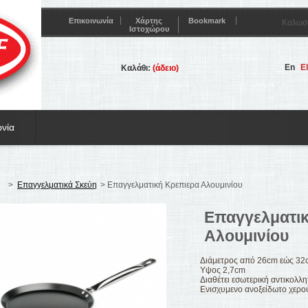
Επικοινωνία
Χάρτης
Bookmark
Καλωσ
Ιστοχώρου
En
El
Καλάθι:
(άδειο)
ωνία
>
Επαγγελματικά Σκεύη
>
Επαγγελματική Κρεπιερα Αλουμινίου
Επαγγελματι
Αλουμινίου
Διάμετρος από 26cm εώς 32
Υψος 2,7cm
Διαθέτει εσωτερική αντικολλ
Ενισχυμενο ανοξείδωτο χερο