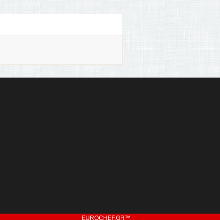
EUROCHEF.GR
™